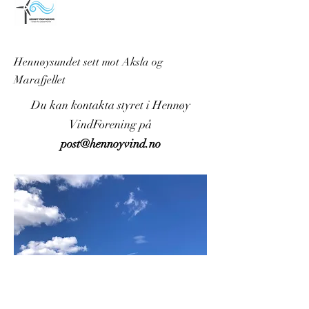
Hennøysundet sett mot Aksla og
Marafjellet
Du kan kontakta styret i Hennøy
VindForening på
post@hennoyvind.no